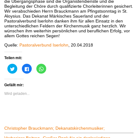
die Übergangsphase sind die Organistendienste und die
Begleitung der Chöre durch qualifizierte Chorleiterinnen gesichert.
Wir verabschieden Herrn Brauckmann am Pfingstsonntag in St.
Aloysius. Das Dekanat Märkisches Sauerland und der
Pastoralverbund Iserlohn danken ihm für allen Einsatz in den
unterschiedlichen Feldern der Kirchenmusik ganz herzlich. Wir
wünschen ihm weiterhin persönlichen und beruflichen Erfolg, vor
allem Gottes reichen Segen!
Quelle:
Pastoralverbund Iserlohn
, 20.04.2018
Teilen mit:
Klick,
Klick,
Klicken,
um
um
um
über
auf
auf
Twitter
Facebook
WhatsApp
zu
zu
zu
Gefällt mir:
teilen
teilen
teilen
(Wird
(Wird
(Wird
in
in
in
Wird geladen...
neuem
neuem
neuem
Fenster
Fenster
Fenster
geöffnet)
geöffnet)
geöffnet)
Christopher Brauckmann; Dekanatskirchenmusiker;