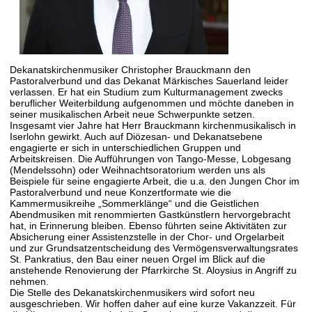
Dekanatskirchenmusiker Christopher Brauckmann den
Pastoralverbund und das Dekanat Märkisches Sauerland leider
verlassen. Er hat ein Studium zum Kulturmanagement zwecks
beruflicher Weiterbildung aufgenommen und möchte daneben in
seiner musikalischen Arbeit neue Schwerpunkte setzen.
Insgesamt vier Jahre hat Herr Brauckmann kirchenmusikalisch in
Iserlohn gewirkt. Auch auf Diözesan- und Dekanatsebene
engagierte er sich in unterschiedlichen Gruppen und
Arbeitskreisen. Die Aufführungen von Tango-Messe, Lobgesang
(Mendelssohn) oder Weihnachtsoratorium werden uns als
Beispiele für seine engagierte Arbeit, die u.a. den Jungen Chor im
Pastoralverbund und neue Konzertformate wie die
Kammermusikreihe „Sommerklänge“ und die Geistlichen
Abendmusiken mit renommierten Gastkünstlern hervorgebracht
hat, in Erinnerung bleiben. Ebenso führten seine Aktivitäten zur
Absicherung einer Assistenzstelle in der Chor- und Orgelarbeit
und zur Grundsatzentscheidung des Vermögensverwaltungsrates
St. Pankratius, den Bau einer neuen Orgel im Blick auf die
anstehende Renovierung der Pfarrkirche St. Aloysius in Angriff zu
nehmen.
Die Stelle des Dekanatskirchenmusikers wird sofort neu
ausgeschrieben. Wir hoffen daher auf eine kurze Vakanzzeit. Für