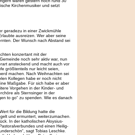
ngern waren gestern noch rund 30
lische Kirchenmusiker und setzt
ter geradezu in einer Zwickmühle
 Erlaubte ausreizen. Wer aber seine
 ernten. Der Wunsch nach Abstand sei
chten konzertant mit der
 Gemeinde noch sehr aktiv war, nun
derart ansteckend und macht auch vor
e größtenteils nur leicht seien,
sherd machen. Nach Weihnachten sei
elen Kollegen habe er noch nicht
ine Maßgabe. Für sich habe er aber
tere Vorgehen in der Kinder- und
rchöre als Sternsinger in der
gen to go“ zu spenden. Wie es danach
ert für die Bildung hatte die
gelt und ermuntert, weiterzumachen.
ück. In der katholischen Aloysius-
Pastoralverbundes und einen Heilig-
underschön“, sagt Tobias Leschke.