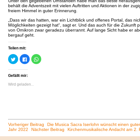
Unter den gegebenen Umständen habe man das beste herausgehol
behält die Adventszeit mit vielen Auftritten und Aktionen in der zu
freiem Himmel in guter Erinnerung.
„Dass wir das hatten, war ein Lichtblick und offenes Portal, das ni
Möglichkeiten gezeigt hat“, sagt er. Und das auch für die Zukunft p
von Omikron zwar geradezu überrannt. Auf lange Sicht habe er ab
bergauf geht.
Teilen mit:
Klick,
Klick,
Klicken,
um
um
um
über
auf
auf
Twitter
Facebook
WhatsApp
zu
zu
zu
Gefällt mir:
teilen
teilen
teilen
(Wird
(Wird
(Wird
in
in
in
Wird geladen...
neuem
neuem
neuem
Fenster
Fenster
Fenster
geöffnet)
geöffnet)
geöffnet)
Beitrags-
Vorheriger Beitrag
Die Musica Sacra Iserlohn wünscht einen gute
Jahr 2022
Nächster Beitrag
Kirchenmusikalische Andacht am 2. 
Navigation