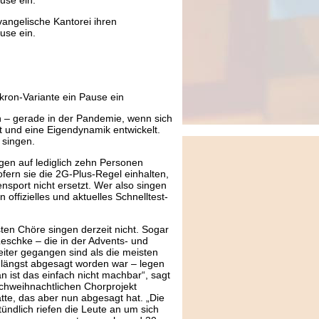
vangelische Kantorei ihren
ause ein.
ron-Variante ein Pause ein
n – gerade in der Pandemie, wenn sich
t und eine Eigendynamik entwickelt.
 singen.
gen auf lediglich zehn Personen
ofern sie die 2G-Plus-Regel einhalten,
nsport nicht ersetzt. Wer also singen
offizielles und aktuelles Schnelltest-
sten Chöre singen derzeit nicht. Sogar
eschke – die in der Advents- und
eiter gegangen sind als die meisten
 längst abgesagt worden war – legen
 ist das einfach nicht machbar“, sagt
chweihnachtlichen Chorprojekt
tte, das aber nun abgesagt hat. „Die
tündlich riefen die Leute an um sich