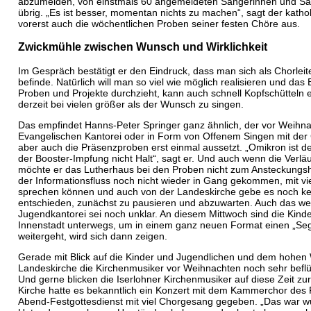
abzumelden, von einstmals 60 angemeldeten Sängerinnen und Sä
übrig. „Es ist besser, momentan nichts zu machen“, sagt der katho
vorerst auch die wöchentlichen Proben seiner festen Chöre aus.
Zwickmühle zwischen Wunsch und Wirklichkeit
Im Gespräch bestätigt er den Eindruck, dass man sich als Chorlei
befinde. Natürlich will man so viel wie möglich realisieren und das
Proben und Projekte durchzieht, kann auch schnell Kopfschütteln
derzeit bei vielen größer als der Wunsch zu singen.
Das empfindet Hanns-Peter Springer ganz ähnlich, der vor Weihna
Evangelischen Kantorei oder in Form von Offenem Singen mit der
aber auch die Präsenzproben erst einmal aussetzt. „Omikron ist 
der Booster-Impfung nicht Halt“, sagt er. Und auch wenn die Verläuf
möchte er das Lutherhaus bei den Proben nicht zum Ansteckung
der Informationsfluss noch nicht wieder in Gang gekommen, mit vi
sprechen können und auch von der Landeskirche gebe es noch ke
entschieden, zunächst zu pausieren und abzuwarten. Auch das wei
Jugendkantorei sei noch unklar. An diesem Mittwoch sind die Kinde
Innenstadt unterwegs, um in einem ganz neuen Format einen „Se
weitergeht, wird sich dann zeigen.
Gerade mit Blick auf die Kinder und Jugendlichen und dem hohen W
Landeskirche die Kirchenmusiker vor Weihnachten noch sehr beflü
Und gerne blicken die Iserlohner Kirchenmusiker auf diese Zeit zur
Kirche hatte es bekanntlich ein Konzert mit dem Kammerchor des 
Abend-Festgottesdienst mit viel Chorgesang gegeben. „Das war w