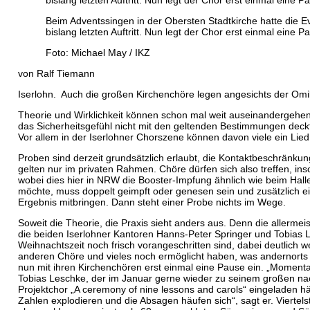
Beim Adventssingen in der Obersten Stadtkirche hatte die E
bislang letzten Auftritt. Nun legt der Chor erst einmal eine P
Foto: Michael May / IKZ
von Ralf Tiemann
Iserlohn.
Auch die großen Kirchenchöre legen angesichts der Omik
Theorie und Wirklichkeit können schon mal weit auseinandergehe
das Sicherheitsgefühl nicht mit den geltenden Bestimmungen deck
Vor allem in der Iserlohner Chorszene können davon viele ein Lied
Proben sind derzeit grundsätzlich erlaubt, die Kontaktbeschränkun
gelten nur im privaten Rahmen. Chöre dürfen sich also treffen, ins
wobei dies hier in NRW die Booster-Impfung ähnlich wie beim Halle
möchte, muss doppelt geimpft oder genesen sein und zusätzlich ein 
Ergebnis mitbringen. Dann steht einer Probe nichts im Wege.
Soweit die Theorie, die Praxis sieht anders aus. Denn die allermei
die beiden Iserlohner Kantoren Hanns-Peter Springer und Tobias L
Weihnachtszeit noch frisch vorangeschritten sind, dabei deutlich w
anderen Chöre und vieles noch ermöglicht haben, was andernorts
nun mit ihren Kirchenchören erst einmal eine Pause ein. „Momentan
Tobias Leschke, der im Januar gerne wieder zu seinem großen na
Projektchor „A ceremony of nine lessons and carols“ eingeladen hä
Zahlen explodieren und die Absagen häufen sich“, sagt er. Viertels