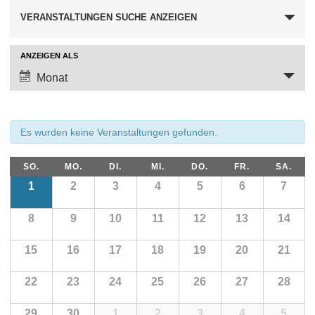
Veranstaltungen
VERANSTALTUNGEN SUCHE ANZEIGEN
Such-
und
Ansichtennavigation
Veranstaltung
ANZEIGEN ALS
Ansichtennavigation
Monat
Es wurden keine Veranstaltungen gefunden.
Kalender
SO.
MO.
DI.
MI.
DO.
FR.
SA.
von
Kalender
1
2
3
4
5
6
7
von
Veranstaltungen
Veranstaltungen
8
9
10
11
12
13
14
15
16
17
18
19
20
21
22
23
24
25
26
27
28
29
30
1
2
3
4
5