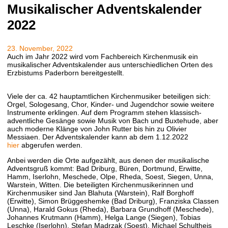
Musikalischer Adventskalender
2022
23. November, 2022
Auch im Jahr 2022 wird vom Fachbereich Kirchenmusik ein
musikalischer Adventskalender aus unterschiedlichen Orten des
Erzbistums Paderborn bereitgestellt.
Viele der ca. 42 hauptamtlichen Kirchenmusiker beteiligen sich:
Orgel, Sologesang, Chor, Kinder- und Jugendchor sowie weitere
Instrumente erklingen. Auf dem Programm stehen klassisch-
adventliche Gesänge sowie Musik von Bach und Buxtehude, aber
auch moderne Klänge von John Rutter bis hin zu Olivier
Messiaen. Der Adventskalender kann ab dem 1.12.2022
hier
abgerufen werden.
Anbei werden die Orte aufgezählt, aus denen der musikalische
Adventsgruß kommt: Bad Driburg, Büren, Dortmund, Erwitte,
Hamm, Iserlohn, Meschede, Olpe, Rheda, Soest, Siegen, Unna,
Warstein, Witten. Die beteiligten Kirchenmusikerinnen und
Kirchenmusiker sind Jan Blahuta (Warstein), Ralf Borghoff
(Erwitte), Simon Brüggeshemke (Bad Driburg), Franziska Classen
(Unna), Harald Gokus (Rheda), Barbara Grundhoff (Meschede),
Johannes Krutmann (Hamm), Helga Lange (Siegen), Tobias
Leschke (Iserlohn), Stefan Madrzak (Soest), Michael Schultheis