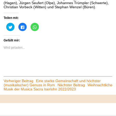
(Hagen), Jürgen Seufert (Olpe), Johannes Trümpler (Schwerte),
Christian Vorbeck (Witten) und Stephan Wenzel (Büren).
Teilen mit:
Klick,
Klick,
Klicken,
um
um
um
über
auf
auf
Twitter
Facebook
WhatsApp
zu
zu
zu
Gefällt mir:
teilen
teilen
teilen
(Wird
(Wird
(Wird
in
in
in
Wird geladen...
neuem
neuem
neuem
Fenster
Fenster
Fenster
geöffnet)
geöffnet)
geöffnet)
Beitrags-
Vorheriger Beitrag
Eine starke Gemeinschaft und höchster
(musikalischer) Genuss in Rom
Nächster Beitrag
Weihnachtliche
Navigation
Musik der Musica Sacra Iserlohn 2022/2023