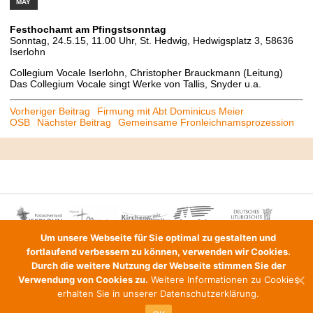
MAY
Festhochamt am Pfingstsonntag
Sonntag, 24.5.15, 11.00 Uhr, St. Hedwig, Hedwigsplatz 3, 58636
Iserlohn
Collegium Vocale Iserlohn, Christopher Brauckmann (Leitung)
Das Collegium Vocale singt Werke von Tallis, Snyder u.a.
Beitrags-
Vorheriger Beitrag
Firmung mit Abt Dominicus Meier
OSB
Nächster Beitrag
Gemeinsame Fronleichnamsprozession
Navigation
Um unsere Webseite für Sie optimal zu gestalten und
fortlaufend verbessern zu können, verwenden wir Cookies.
Durch die weitere Nutzung der Webseite stimmen Sie der
MENU
Verwendung von Cookies zu.
Weitere Informationen zu Cookies
erhalten Sie in unserer
Datenschutzerklärung
.