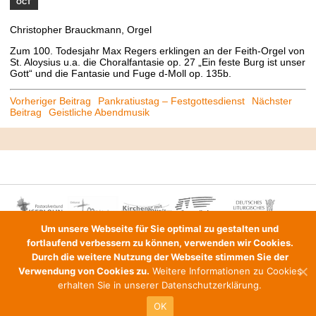
OCT
Christopher Brauckmann, Orgel
Zum 100. Todesjahr Max Regers erklingen an der Feith-Orgel von
St. Aloysius u.a. die Choralfantasie op. 27 „Ein feste Burg ist unser
Gott“ und die Fantasie und Fuge d-Moll op. 135b.
Beitrags-
Vorheriger Beitrag
Pankratiustag – Festgottesdienst
Nächster
Beitrag
Geistliche Abendmusik
Navigation
Um unsere Webseite für Sie optimal zu gestalten und
fortlaufend verbessern zu können, verwenden wir Cookies.
Durch die weitere Nutzung der Webseite stimmen Sie der
MENU
Verwendung von Cookies zu.
Weitere Informationen zu Cookies
erhalten Sie in unserer
Datenschutzerklärung
.
OK