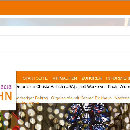
STARTSEITE
MITMACHEN
ZUHÖREN
INFORMIER
Organisten Christa Rakich (USA) spielt Werke von Bach, Widor 
Beitrags-
Vorheriger Beitrag
Orgelsoirée mit Konrad Dickhaus
Nächste
Kirchenchöre
Navigation