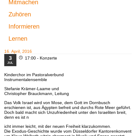
Mitmachen
Zuhören
Informieren
Lernen
16. April, 2016
3
17:00 -
Konzerte
JUL
Kinderchor im Pastoralverbund
Instrumentalensemble
Stefanie Krämer-Laame und
Christopher Brauckmann, Leitung
Das Volk Israel wird von Mose, dem Gott im Dornbusch
erschienen ist, aus Ägypten befreit und durchs Rote Meer geführt.
Doch bald macht sich Unzufriedenheit unter den Israeliten breit,
denn es ist n
icht immer leicht, mit der neuen Freiheit klarzukommen.
Die Exodus-Geschichte wurde vom Düsseldorfer Kantorenkonvent
um Klaus Wallrath witzig-charmant in Musik und Szene gesetzt