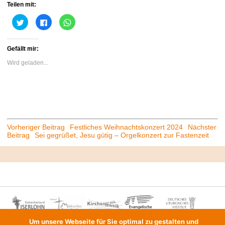
Teilen mit:
Klick,
Klick,
Klicken,
um
um
um
über
auf
auf
Twitter
Facebook
WhatsApp
zu
zu
zu
Gefällt mir:
teilen
teilen
teilen
(Wird
(Wird
(Wird
in
in
in
Wird geladen...
neuem
neuem
neuem
Fenster
Fenster
Fenster
geöffnet)
geöffnet)
geöffnet)
Beitrags-
Vorheriger Beitrag
Festliches Weihnachtskonzert 2024
Nächster
Beitrag
Sei gegrüßet, Jesu gütig – Orgelkonzert zur Fastenzeit
Navigation
Um unsere Webseite für Sie optimal zu gestalten und