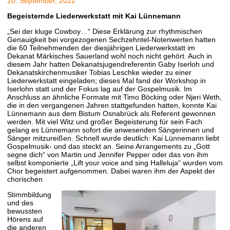
20. September, 2022
Begeisternde Liederwerkstatt mit Kai Lünnemann
„Sei der kluge Cowboy…“ Diese Erklärung zur rhythmischen
Genauigkeit bei vorgezogenen Sechzehntel-Notenwerten hatten
die 60 Teilnehmenden der diesjährigen Liederwerkstatt im
Dekanat Märkisches Sauerland wohl noch nicht gehört. Auch in
diesem Jahr hatten Dekanatsjugendreferentin Gaby Iserloh und
Dekanatskirchenmusiker Tobias Leschke wieder zu einer
Liederwerkstatt eingeladen; dieses Mal fand der Workshop in
Iserlohn statt und der Fokus lag auf der Gospelmusik. Im
Anschluss an ähnliche Formate mit Timo Böcking oder Njeri Weth,
die in den vergangenen Jahren stattgefunden hatten, konnte Kai
Lünnemann aus dem Bistum Osnabrück als Referent gewonnen
werden. Mit viel Witz und großer Begeisterung für sein Fach
gelang es Lünnemann sofort die anwesenden Sängerinnen und
Sänger mitzureißen. Schnell wurde deutlich: Kai Lünnemann liebt
Gospelmusik- und das steckt an. Seine Arrangements zu „Gott
segne dich“ von Martin und Jennifer Pepper oder das von ihm
selbst komponierte „Lift your voice and sing Halleluja“ wurden vom
Chor begeistert aufgenommen. Dabei waren ihm der Aspekt der
chorischen
Stimmbildung
und des
bewussten
Hörens auf
die anderen