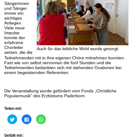
Sängerinnen
und Sänger
immer ein
wichtiges
Anliegen.
Viele neue
Impulse
konnte der
erfahrene
Chorleiter
Auch für das leibliche Wohl wurde gesorgt.
setzen, die die
Teilnehmenden mit in ihre eigenen Chöre mitnehmen konnten.
Fast wie von selbst verronnen die fünf Stunden und die
Teilnehmenden bedankten sich mit stehenden Ovationen bei
einem begeisternden Referenten.
Die Veranstaltung wurde gefördert vom Fonds „Christliche
Popularmusik“ des Erzbistums Paderborn.
Teilen mit:
Klick,
Klick,
Klicken,
um
um
um
über
auf
auf
Twitter
Facebook
WhatsApp
zu
zu
zu
Gefällt mir:
teilen
teilen
teilen