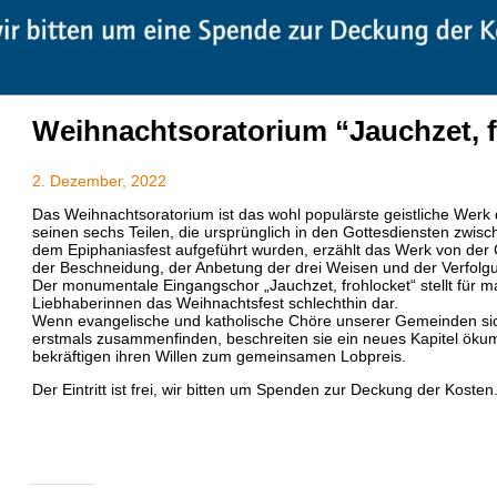
Weihnachtsoratorium “Jauchzet, f
2. Dezember, 2022
Das Weihnachtsoratorium ist das wohl populärste geistliche Werk
seinen sechs Teilen, die ursprünglich in den Gottesdiensten zwi
dem Epiphaniasfest aufgeführt wurden, erzählt das Werk von der G
der Beschneidung, der Anbetung der drei Weisen und der Verfolg
Der monumentale Eingangschor „Jauchzet, frohlocket“ stellt für 
Liebhaberinnen das Weihnachtsfest schlechthin dar.
Wenn evangelische und katholische Chöre unserer Gemeinden sich f
erstmals zusammenfinden, beschreiten sie ein neues Kapitel ök
bekräftigen ihren Willen zum gemeinsamen Lobpreis.
Der Eintritt ist frei, wir bitten um Spenden zur Deckung der Kosten