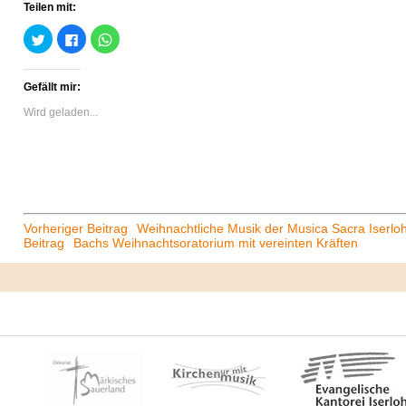
Teilen mit:
Klick,
Klick,
Klicken,
um
um
um
über
auf
auf
Twitter
Facebook
WhatsApp
zu
zu
zu
Gefällt mir:
teilen
teilen
teilen
(Wird
(Wird
(Wird
in
in
in
Wird geladen...
neuem
neuem
neuem
Fenster
Fenster
Fenster
geöffnet)
geöffnet)
geöffnet)
Beitrags-
Vorheriger Beitrag
Weihnachtliche Musik der Musica Sacra Iserl
Beitrag
Bachs Weihnachtsoratorium mit vereinten Kräften
Navigation