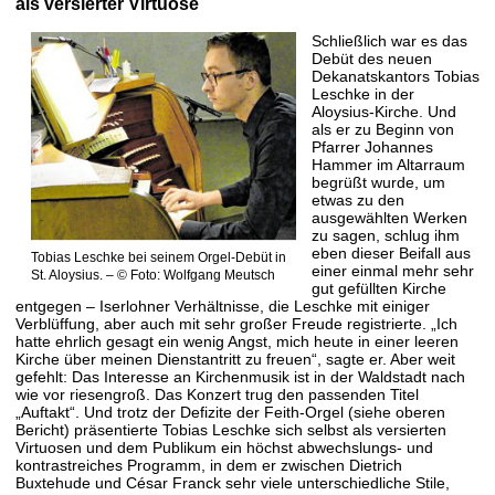
als versierter Virtuose
Schließlich war es das
Debüt des neuen
Dekanatskantors Tobias
Leschke in der
Aloysius-Kirche. Und
als er zu Beginn von
Pfarrer Johannes
Hammer im Altarraum
begrüßt wurde, um
etwas zu den
ausgewählten Werken
zu sagen, schlug ihm
eben dieser Beifall aus
Tobias Leschke bei seinem Orgel-Debüt in
einer einmal mehr sehr
St. Aloysius. – © Foto: Wolfgang Meutsch
gut gefüllten Kirche
entgegen – Iserlohner Verhältnisse, die Leschke mit einiger
Verblüffung, aber auch mit sehr großer Freude registrierte. „Ich
hatte ehrlich gesagt ein wenig Angst, mich heute in einer leeren
Kirche über meinen Dienstantritt zu freuen“, sagte er. Aber weit
gefehlt: Das Interesse an Kirchenmusik ist in der Waldstadt nach
wie vor riesengroß. Das Konzert trug den passenden Titel
„Auftakt“. Und trotz der Defizite der Feith-Orgel (siehe oberen
Bericht) präsentierte Tobias Leschke sich selbst als versierten
Virtuosen und dem Publikum ein höchst abwechslungs- und
kontrastreiches Programm, in dem er zwischen Dietrich
Buxtehude und César Franck sehr viele unterschiedliche Stile,