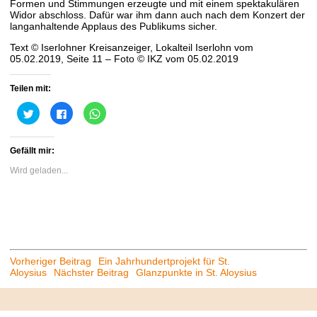
Formen und Stimmungen erzeugte und mit einem spektakulären
Widor abschloss. Dafür war ihm dann auch nach dem Konzert der
langanhaltende Applaus des Publikums sicher.
Text © Iserlohner Kreisanzeiger, Lokalteil Iserlohn vom
05.02.2019, Seite 11 – Foto © IKZ vom 05.02.2019
Teilen mit:
Klick,
Klick,
Klicken,
um
um
um
über
auf
auf
Twitter
Facebook
WhatsApp
zu
zu
zu
Gefällt mir:
teilen
teilen
teilen
(Wird
(Wird
(Wird
in
in
in
Wird geladen...
neuem
neuem
neuem
Fenster
Fenster
Fenster
geöffnet)
geöffnet)
geöffnet)
Beitrags-
Vorheriger Beitrag
Ein Jahrhundertprojekt für St.
Aloysius
Nächster Beitrag
Glanzpunkte in St. Aloysius
Navigation