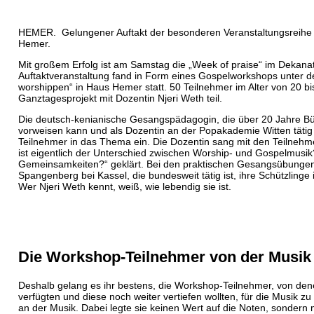
HEMER.
Gelungener Auftakt der besonderen Veranstaltungsreihe m
Hemer.
Mit großem Erfolg ist am Samstag die „Week of praise“ im Dekanat
Auftaktveranstaltung fand in Form eines Gospelworkshops unter 
worshippen“ in Haus Hemer statt. 50 Teilnehmer im Alter von 20 
Ganztagesprojekt mit Dozentin Njeri Weth teil.
Die deutsch-kenianische Gesangspädagogin, die über 20 Jahre B
vorweisen kann und als Dozentin an der Popakademie Witten tätig i
Teilnehmer in das Thema ein. Die Dozentin sang mit den Teilnehm
ist eigentlich der Unterschied zwischen Worship- und Gospelmusik
Gemeinsamkeiten?“ geklärt. Bei den praktischen Gesangsübungen
Spangenberg bei Kassel, die bundesweit tätig ist, ihre Schützlin
Wer Njeri Weth kennt, weiß, wie lebendig sie ist.
Die Workshop-Teilnehmer von der Musik 
Deshalb gelang es ihr bestens, die Workshop-Teilnehmer, von dene
verfügten und diese noch weiter vertiefen wollten, für die Musik zu
an der Musik. Dabei legte sie keinen Wert auf die Noten, sondern