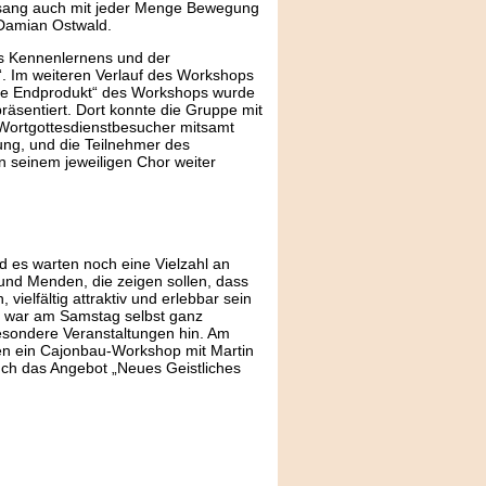
Gesang auch mit jeder Menge Bewegung
 Damian Ostwald.
s Kennenlernens und der
“. Im weiteren Verlauf des Workshops
tige Endprodukt“ des Workshops wurde
äsentiert. Dort konnte die Gruppe mit
 Wortgottesdienstbesucher mitsamt
tung, und die Teilnehmer des
n seinem jeweiligen Chor weiter
 es warten noch eine Vielzahl an
und Menden, die zeigen sollen, dass
vielfältig attraktiv und erlebbar sein
, war am Samstag selbst ganz
 besondere Veranstaltungen hin. Am
en ein Cajonbau-Workshop mit Martin
auch das Angebot „Neues Geistliches