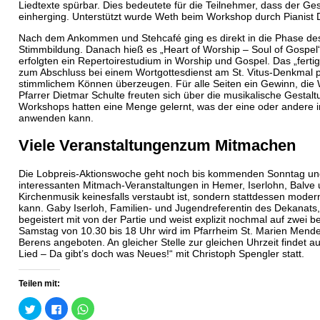
Liedtexte spürbar. Dies bedeutete für die Teilnehmer, dass der 
einherging. Unterstützt wurde Weth beim Workshop durch Pianist
Nach dem Ankommen und Stehcafé ging es direkt in die Phase de
Stimmbildung. Danach hieß es „Heart of Worship – Soul of Gospel
erfolgten ein Repertoirestudium in Worship und Gospel. Das „fer
zum Abschluss bei einem Wortgottesdienst am St. Vitus-Denkmal pr
stimmlichem Können überzeugen. Für alle Seiten ein Gewinn, die
Pfarrer Dietmar Schulte freuten sich über die musikalische Gestal
Workshops hatten eine Menge gelernt, was der eine oder andere i
anwenden kann.
Viele Veranstaltungenzum Mitmachen
Die Lobpreis-Aktionswoche geht noch bis kommenden Sonntag und
interessanten Mitmach-Veranstaltungen in Hemer, Iserlohn, Balve 
Kirchenmusik keinesfalls verstaubt ist, sondern stattdessen modern, 
kann. Gaby Iserloh, Familien- und Jugendreferentin des Dekanats
begeistert mit von der Partie und weist explizit nochmal auf zwei
Samstag von 10.30 bis 18 Uhr wird im Pfarrheim St. Marien Mend
Berens angeboten. An gleicher Stelle zur gleichen Uhrzeit findet 
Lied – Da gibt’s doch was Neues!“ mit Christoph Spengler statt.
Teilen mit:
Klick,
Klick,
Klicken,
um
um
um