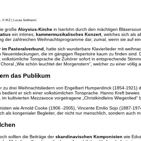
s. © IKZ | Lucas Sellmann
die große
Aloysius-Kirche
in Iserlohn durch den mächtigen Bläsersoun
atius
ein intimes,
kammermusikalisches Konzert
, welches sich als 
rung der zahlreichen Weihnachtsprogramme dar, zumal, wenn sie auf e
 im Pastoralverbund
, hatte sich wunderbare Klavierlieder mit weih
on Neuentdeckungen, die im gängigen Repertoire kaum zu finden sind. 
, volkstümliche Tonsprache die Zuhörer sofort in entsprechende Stim
Choral „Wie schön leuchtet der Morgenstern“, welcher zu einer völlig
tern das Publikum
ber zu drei Weihnachtsliedern von Engelbert Humperdinck (1854-1921) d
s bedient er sich einer volkstümlichen Tonsprache. Hanno Kreft bewie
im kultivierten Mezzavoce vorgetragene „Christkindleins Wiegenlied“ b
sten wie Arnold Cooke (1906 -2005), Vincente Emilio Sojo (1887-1974
ch als kongenialer Begleiter, der nicht nur menschlich, sondern auch m
lchen
ch sollten die Beiträge der
skandinavischen Komponisten
wie Edva