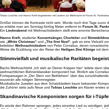
Tobias Leschke und Hanno Kreft begeisterten mit Liedern zur Weihnacht im Forum St. Pankratiu
Größer können die Kontraste nicht sein: Wurde noch drei Tage zuvor 
so erlebte man am Sonntag fünfzig Meter entfernt im
Forum St. Pankr
Ein
Liederabend
mit Weihnachtsliedern stellt eine enorme Bereiche
Hanno Kreft,
studierter
Konzertsänger, Chorleiter
und
Stimmbildner
wie
„White Christmas“
und
„The first Noel“
, gab es eine Vielzahl v
beliebten
Weihnachtsliedern
von Peter Cornelius, deren romantische
Weise die Erzählung von der Reise der
Heiligen Drei Könige
mit dem 
Stimmvielfalt und musikalische Raritäten begeis
Bachs Weihnachtshit „Ich steh an Deiner Krippen hier“ leitete dann ü
weihnachtlichen Bühnenklassiker komponiert hat. Ähnlich wie Corneliu
Fortepassagen in „Der Stern von Bethlehem“ über das zurückhaltende, 
souverän alle nötigen Stimmregister.
Musikalische Juwelen aus dem Schatzkästlein kaum bekannter Komponi
die Zuhörer stets aufs Neue und
Tobias Leschke
am Klavier erwies si
Skandinavische Komponisten sorgen für i-Tüpfe
Es würde den Rahmen sprengen, jedes einzelne Lied zu würdigen, jedo