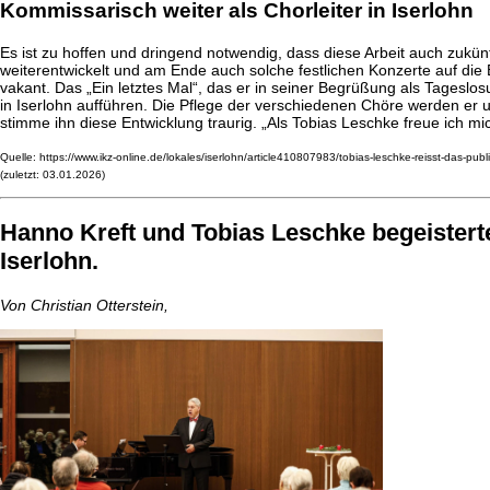
Kommissarisch weiter als Chorleiter in Iserlohn
Es ist zu hoffen und dringend notwendig, dass diese Arbeit auch zukünft
weiterentwickelt und am Ende auch solche festlichen Konzerte auf die
vakant. Das „Ein letztes Mal“, das er in seiner Begrüßung als Tageslo
in Iserlohn aufführen. Die Pflege der verschiedenen Chöre werden e
stimme ihn diese Entwicklung traurig. „Als Tobias Leschke freue ich mich
Quelle: https://www.ikz-online.de/lokales/iserlohn/article410807983/tobias-leschke-reisst-das-publ
(zuletzt: 03.01.2026)
Hanno Kreft und Tobias Leschke begeister
Iserlohn.
Von Christian Otterstein,