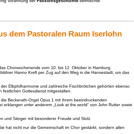
wenig Vorahnung der
Passionsgeschichte
beimischte.
us dem Pastoralen Raum Iserlohn
as das Chorwochenende vom 10. bis 12. Oktober in Hamburg
ildner Hanno Kreft per Zug auf den Weg in die Hansestadt, um das
 der Elbphilharmonie und zahlreiche Fischbrötchen gehörten ebenso
festlichen Gottesdienst mitgestalten.
e die Beckerath-Orgel Opus 1 mit ihrem beeindruckenden
ei erklangen unter anderem „Look at the world“ von John Rutter sowie
en und Sänger mit besonderer Freude und Stolz.
e hat nicht nur die Gemeinschaft im Chor gestärkt, sondern allen