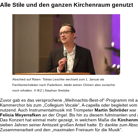
Alle Stile und den ganzen Kirchenraum genutzt
Abschied auf Raten: Tobias Leschke wechselt zum 1. Januar als
Fachbereichsleiter nach Paderborn, bleibt seinen Chören aber zunächst
noch erhalten. © IKZ | Stephan Greitzke
Zuvor gab es das versprochene „Weihnachts-Best-of“-Programm mit al
Kammerchor bis zum „Collegium Vocale“, A-capella oder begleitet vom 
nutzend. Auch Instrumentalmusik mit Trompeter
Martin Schröder
war 
Felicia Meyerrafken
an der Orgel. Bis hin zu diesem fulminanten und gl
Das Konzert hat einmal mehr gezeigt, in welchem Maße die
Kirchenmu
sieben Jahren seiner Amtszeit großen Anteil hatte. Er dankte zum Absch
Zusammenarbeit und den „maximalen Freiraum für die Musik“.