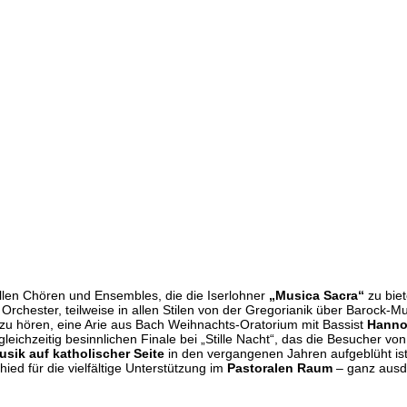
len Chören und Ensembles, die die Iserlohner
„Musica Sacra“
zu bie
Orchester, teilweise in allen Stilen von der Gregorianik über Barock-
zu hören, eine Arie aus Bach Weihnachts-Oratorium mit Bassist
Hanno
eichzeitig besinnlichen Finale bei „Stille Nacht“, das die Besucher von 
sik auf katholischer Seite
in den vergangenen Jahren aufgeblüht ist
ied für die vielfältige Unterstützung im
Pastoralen Raum
– ganz ausdr