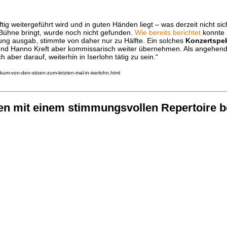
ig weitergeführt wird und in guten Händen liegt – was derzeit nicht sich
 Bühne bringt, wurde noch nicht gefunden.
Wie bereits berichtet
konnte 
sung ausgab, stimmte von daher nur zu Hälfte. Ein solches
Konzertspe
r und Hanno Kreft aber kommissarisch weiter übernehmen. Als angehen
 aber darauf, weiterhin in Iserlohn tätig zu sein.“
ikum-von-den-sitzen-zum-letzten-mal-in-iserlohn.html
ten mit einem stimmungsvollen Repertoire