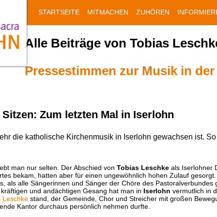
STARTSEITE
MITMACHEN
ZUHÖREN
INFORMIER
Alle Beiträge von Tobias Leschk
Pressestimmen zur Musik in der
Sitzen: Zum letzten Mal in Iserlohn
ehr die katholische Kirchenmusik in Iserlohn gewachsen ist. So
ebt man nur selten. Der Abschied von
Tobias Leschke
als Iserlohner 
tes bekam, hatten aber für einen ungewöhnlich hohen Zulauf gesorgt.
s, als alle Sängerinnen und Sänger der Chöre des Pastoralverbundes
o kräftigen und andächtigen Gesang hat man in
Iserlohn
vermutlich in 
s Leschke
stand, der Gemeinde, Chor und Streicher mit großen Beweg
dende Kantor durchaus persönlich nehmen durfte.