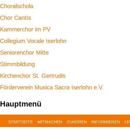
Choralschola
Chor CantIs
Kammerchor im PV
Collegium Vocale Iserlohn
Seniorenchor Mitte
Stimmbildung
Kirchenchor St. Gertrudis
Förderverein Musica Sacra Iserlohn e.V.
Hauptmenü
STARTSEITE
MITMACHEN
ZUHÖREN
INFORMIEREN
LE