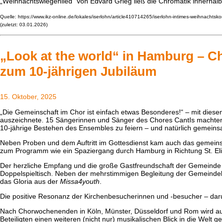
„Weihnachtswiegenlied“ von Edvard Grieg ließ die Chromatik innerhalb
Quelle: https://www.ikz-online.de/lokales/iserlohn/article410714265/iserlohn-intimes-weihnachts
(zuletzt: 03.01.2026)
„Look at the world“ in Hamburg – 
zum 10-jährigen Jubiläum
15. Oktober, 2025
„Die Gemeinschaft im Chor ist einfach etwas Besonderes!“ – mit die
auszeichnete. 15 Sängerinnen und Sänger des Chores CantIs machten
10-jährige Bestehen des Ensembles zu feiern – und natürlich gemeins
Neben Proben und dem Auftritt im Gottesdienst kam auch das gemeinsa
zum Programm wie ein Spaziergang durch Hamburg in Richtung St. Elisab
Der herzliche Empfang und die große Gastfreundschaft der Gemeinde h
Doppelspieltisch. Neben der mehrstimmigen Begleitung der Gemeindeli
das Gloria aus der
Missa4youth
.
Die positive Resonanz der Kirchenbesucherinnen und -besucher – daru
Nach Chorwochenenden in Köln, Münster, Düsseldorf und Rom wird auch 
Beteiligten einen weiteren (nicht nur) musikalischen Blick in die Welt g