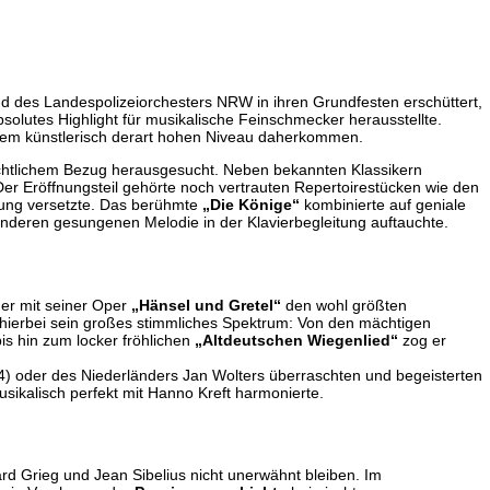
d des Landespolizeiorchesters NRW in ihren Grundfesten erschüttert,
absolutes Highlight für musikalische Feinschmecker herausstellte.
inem künstlerisch derart hohen Niveau daherkommen.
nachtlichem Bezug herausgesucht. Neben bekannten Klassikern
Der Eröffnungsteil gehörte noch vertrauten Repertoirestücken wie den
mung versetzte. Das berühmte
„Die Könige“
kombinierte auf geniale
 anderen gesungenen Melodie in der Klavierbegleitung auftauchte.
er mit seiner Oper
„Hänsel und Gretel“
den wohl größten
s hierbei sein großes stimmliches Spektrum: Von den mächtigen
is hin zum locker fröhlichen
„Altdeutschen Wiegenlied“
zog er
) oder des Niederländers Jan Wolters überraschten und begeisterten
usikalisch perfekt mit Hanno Kreft harmonierte.
rd Grieg und Jean Sibelius nicht unerwähnt bleiben. Im