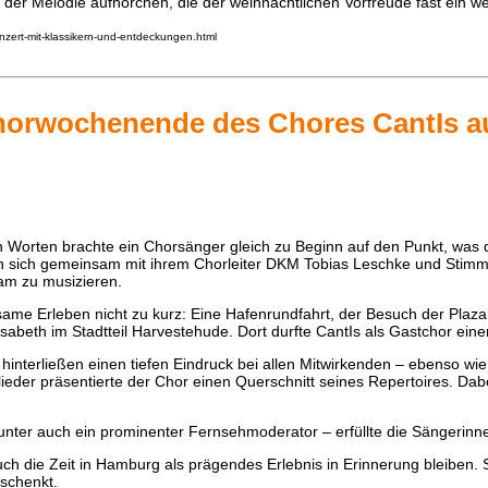
 der Melodie aufhorchen, die der weihnachtlichen Vorfreude fast ein 
konzert-mit-klassikern-und-entdeckungen.html
Chorwochenende des Chores CantIs a
sen Worten brachte ein Chorsänger gleich zu Beginn auf den Punkt, w
 sich gemeinsam mit ihrem Chorleiter DKM Tobias Leschke und Stimmb
am zu musizieren.
me Erleben nicht zu kurz: Eine Hafenrundfahrt, der Besuch der Plaza
eth im Stadtteil Harvestehude. Dort durfte CantIs als Gastchor einen 
interließen einen tiefen Eindruck bei allen Mitwirkenden – ebenso wi
eder präsentierte der Chor einen Querschnitt seines Repertoires. Dab
nter auch ein prominenter Fernsehmoderator – erfüllte die Sängerinn
die Zeit in Hamburg als prägendes Erlebnis in Erinnerung bleiben. Si
eschenkt.